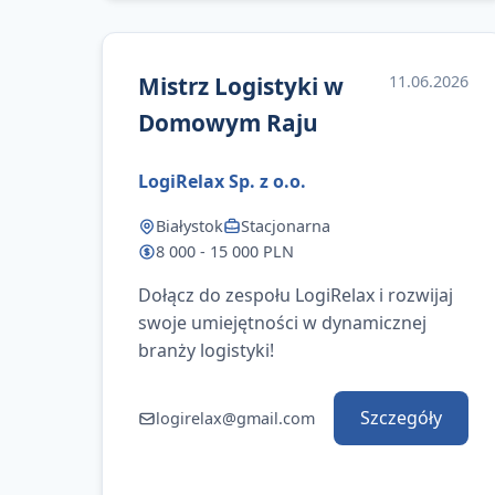
Mistrz Logistyki w
11.06.2026
Domowym Raju
LogiRelax Sp. z o.o.
Białystok
Stacjonarna
8 000 - 15 000 PLN
Dołącz do zespołu LogiRelax i rozwijaj
swoje umiejętności w dynamicznej
branży logistyki!
Szczegóły
logirelax@gmail.com