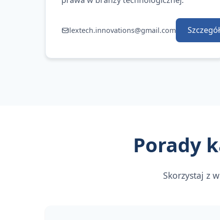
prawa w branży technologicznej.
Szczegół
lextech.innovations@gmail.com
Porady k
Skorzystaj z 