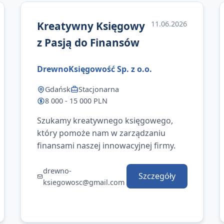
Kreatywny Księgowy
11.06.2026
z Pasją do Finansów
DrewnoKsięgowość Sp. z o.o.
Gdańsk
Stacjonarna
8 000 - 15 000 PLN
Szukamy kreatywnego księgowego,
który pomoże nam w zarządzaniu
finansami naszej innowacyjnej firmy.
drewno-
Szczegóły
ksiegowosc@gmail.com