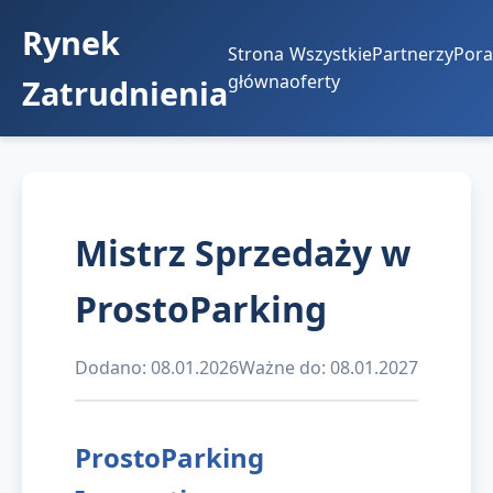
Rynek
Strona
Wszystkie
Partnerzy
Pora
główna
oferty
Zatrudnienia
Mistrz Sprzedaży w
ProstoParking
Dodano: 08.01.2026
Ważne do: 08.01.2027
ProstoParking